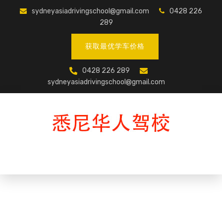
sydneyasiadrivingschool@gmail.com
0428 226
289
获取最优学车价格
0428 226 289
sydneyasiadrivingschool@gmail.com