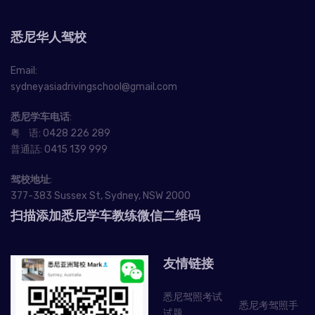
悉尼华人驾校
Email:
sydneyasiadrivingschool@gmail.com
悉尼学车电话
:
粤 语:
0428 226 289
普通話:
0415 139 999
驾校地址
:
377-383 Sussex St, Sydney, NSW 2000
扫描添加悉尼学车教练微信二维码
友情链接
悉尼驾照考试
悉尼考驾照手
试题