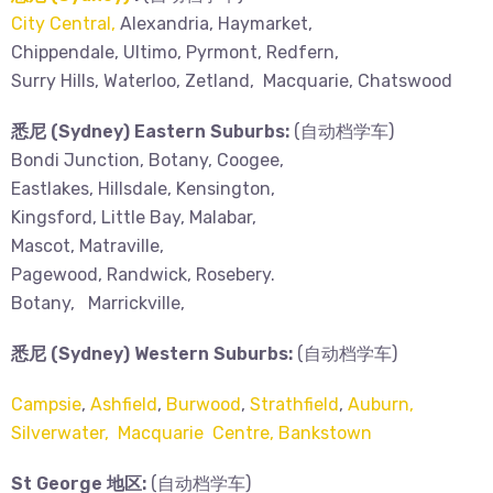
City Central,
Alexandria, Haymarket,
Chippendale, Ultimo, Pyrmont, Redfern,
Surry Hills, Waterloo, Zetland, Macquarie, Chatswood
悉尼 (Sydney) Eastern Suburbs:
(自动档学车)
Bondi Junction, Botany, Coogee,
Eastlakes, Hillsdale, Kensington,
Kingsford, Little Bay, Malabar,
Mascot, Matraville,
Pagewood, Randwick, Rosebery.
Botany, Marrickville,
悉尼 (Sydney) Western Suburbs:
(自动档学车)
Campsie
,
Ashfield
,
Burwood
,
Strathfield
,
Auburn,
Silverwater, Macquarie Centre, Bankstown
St George 地区:
(自动档学车)