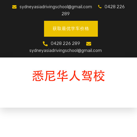
sydneyasiadrivingschool@gmail.com
0428 226
289
获取最优学车价格
0428 226 289
sydneyasiadrivingschool@gmail.com