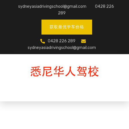
Skip
sydneyasiadrivingschool@gmail.com
0428 226
to
289
content
获取最优学车价格
0428 226 289
sydneyasiadrivingschool@gmail.com