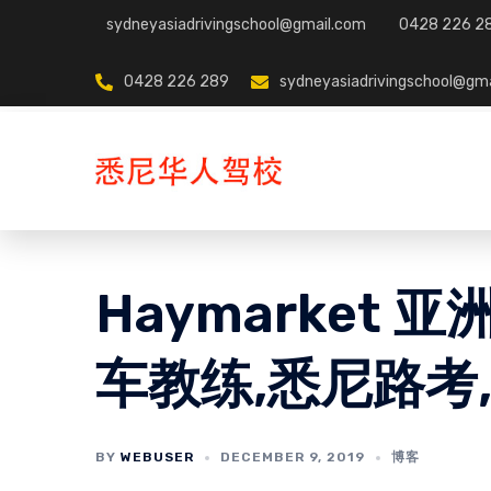
Skip
sydneyasiadrivingschool@gmail.com
0428 226 2
to
content
0428 226 289
sydneyasiadrivingschool@gm
Haymarket 
车教练,悉尼路考
BY
WEBUSER
DECEMBER 9, 2019
博客