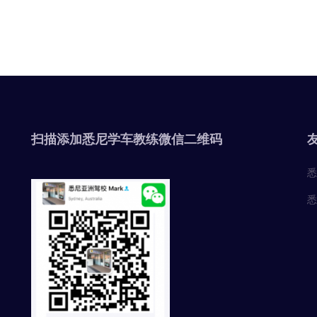
扫描添加悉尼学车教练微信二维码
悉
悉