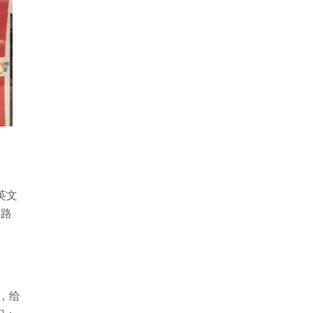
英文
考路
，给