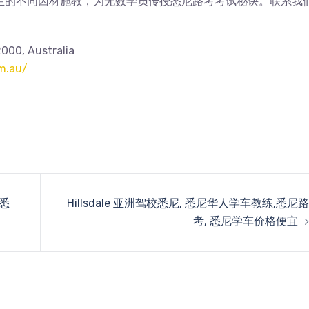
生的不同因材施教，为无数学员传授悉尼路考考试秘诀。联系我
00, Australia
m.au/
,悉
Hillsdale 亚洲驾校悉尼, 悉尼华人学车教练,悉尼路
考, 悉尼学车价格便宜