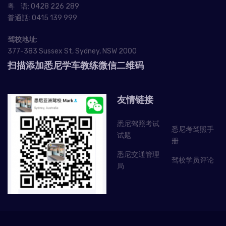
粤 语:
0428 226 289
普通話:
0415 139 999
驾校地址
:
377-383 Sussex St, Sydney, NSW 2000
扫描添加悉尼学车教练微信二维码
友情链接
悉尼驾照考试
悉尼考驾照手
试题
册
悉尼交通管理
驾校学员评论
局