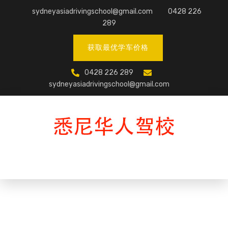
Skip
sydneyasiadrivingschool@gmail.com
0428 226
to
289
content
获取最优学车价格
0428 226 289
sydneyasiadrivingschool@gmail.com