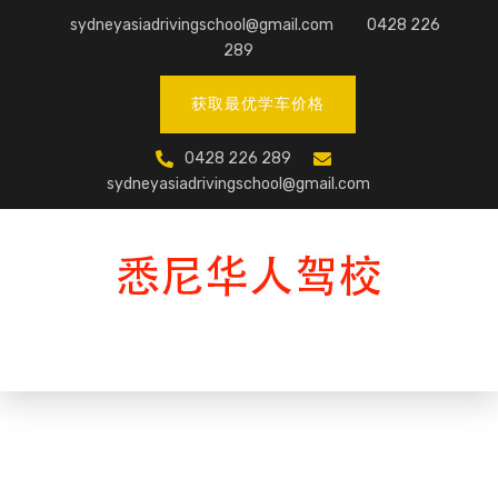
Skip
sydneyasiadrivingschool@gmail.com
0428 226
to
289
content
获取最优学车价格
0428 226 289
sydneyasiadrivingschool@gmail.com