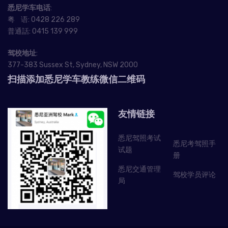
悉尼学车电话
:
粤 语:
0428 226 289
普通話:
0415 139 999
驾校地址
:
377-383 Sussex St, Sydney, NSW 2000
扫描添加悉尼学车教练微信二维码
友情链接
悉尼驾照考试
悉尼考驾照手
试题
册
悉尼交通管理
驾校学员评论
局