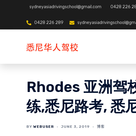
Skip
sydneyasiadrivingschool@gmail.com
0428 226 2
to
content
0428 226 289
sydneyasiadrivingschool@gm
Rhodes 亚洲
练,悉尼路考, 
BY
WEBUSER
JUNE 3, 2019
博客