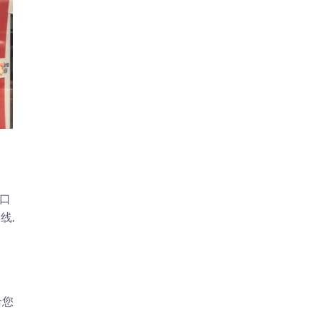
文口
线,
给您