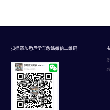
扫描添加悉尼学车教练微信二维码
悉
悉