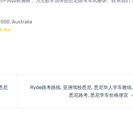
的不同因材施教，为无数学员传授悉尼路考考试秘诀。联系我们
00, Australia
m.au/
,悉尼
Ryde路考路线, 亚洲驾校悉尼, 悉尼华人学车教练,
悉尼路考, 悉尼学车价格便宜