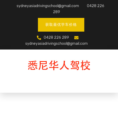
Skip
sydneyasiadrivingschool@gmail.com
0428 226
to
289
content
获取最优学车价格
0428 226 289
sydneyasiadrivingschool@gmail.com