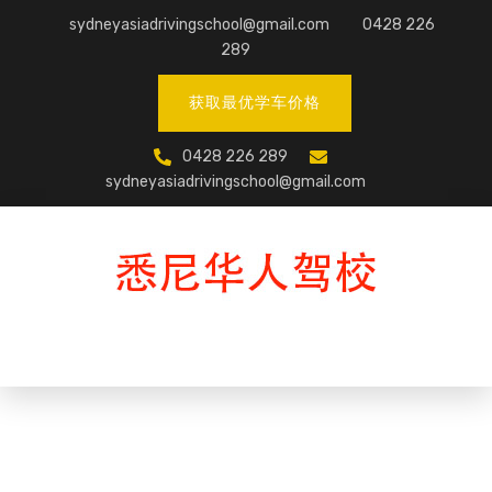
Skip
sydneyasiadrivingschool@gmail.com
0428 226
to
289
content
获取最优学车价格
0428 226 289
sydneyasiadrivingschool@gmail.com