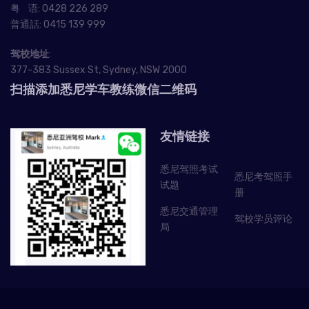
粤 语:
0428 226 289
普通話:
0415 139 999
驾校地址
:
377-383 Sussex St, Sydney, NSW 2000
扫描添加悉尼学车教练微信二维码
友情链接
悉尼驾照考试
悉尼考驾照手
试题
册
悉尼交通管理
驾校学员评论
局