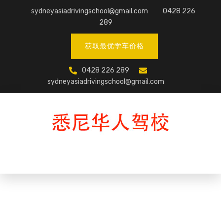
Skip
sydneyasiadrivingschool@gmail.com
0428 226
to
289
content
获取最优学车价格
0428 226 289
sydneyasiadrivingschool@gmail.com